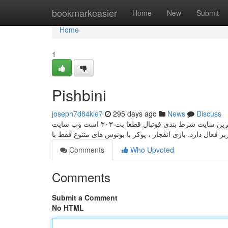
Home
bookmarkeasier
Home
New
Submit
Home
1
Pishbini
joseph7d84kie7
295 days ago
News
Discuss
بهترین سایت شرط بندی فوتبال قطعا بت ۳۰۳ است وب سایت Bet 303 یک پلتفرم پیش بینی✌️ #فوتبال ⚽️ کازینو آنلاین شرط ‌بندی ایرانی و بین
Comments
Who Upvoted
Comments
Submit a Comment
No HTML