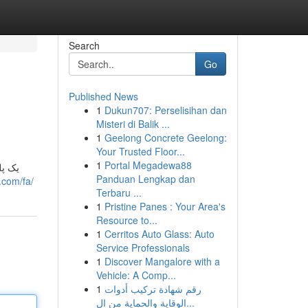
Search
Go
Published News
1
Dukun707: Perselisihan dan
Misteri di Balik ...
1
Geelong Concrete Geelong:
Your Trusted Floor...
1
Portal Megadewa88
Panduan Lengkap dan
.com/fa/
Terbaru ...
1
Pristine Panes : Your Area's
Resource to...
1
Cerritos Auto Glass: Auto
Service Professionals
1
Discover Mangalore with a
Vehicle: A Comp...
1
رقم شهادة تركيب أدوات
الوقاية والحماية من ال...