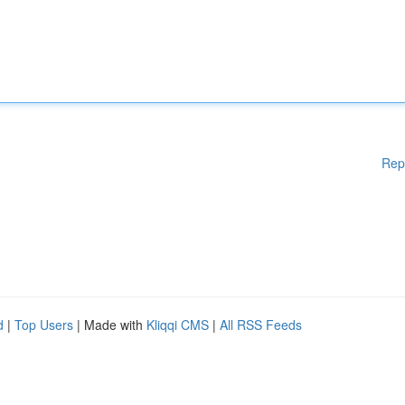
Rep
d
|
Top Users
| Made with
Kliqqi CMS
|
All RSS Feeds