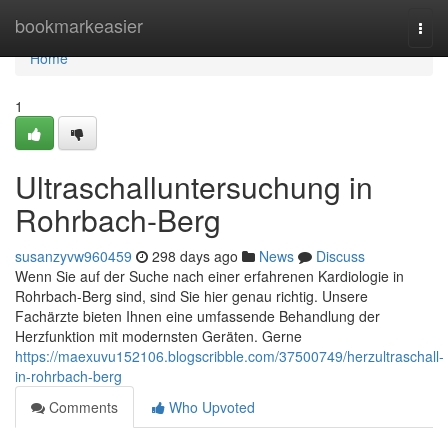
Home
bookmarkeasier
Togg
navi
Home
1
Ultraschalluntersuchung in
Rohrbach-Berg
susanzyvw960459
298 days ago
News
Discuss
Wenn Sie auf der Suche nach einer erfahrenen Kardiologie in
Rohrbach-Berg sind, sind Sie hier genau richtig. Unsere
Fachärzte bieten Ihnen eine umfassende Behandlung der
Herzfunktion mit modernsten Geräten. Gerne
https://maexuvu152106.blogscribble.com/37500749/herzultraschall-
in-rohrbach-berg
Comments
Who Upvoted