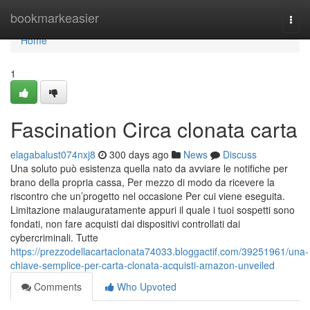
Home
bookmarkeasier
Togg
navi
Home
1
Fascination Circa clonata carta
elagabalust074nxj8
300 days ago
News
Discuss
Una soluto può esistenza quella nato da avviare le notifiche per
brano della propria cassa, Per mezzo di modo da ricevere la
riscontro che un’progetto nel occasione Per cui viene eseguita.
Limitazione malauguratamente appuri il quale i tuoi sospetti sono
fondati, non fare acquisti dai dispositivi controllati dai
cybercriminali. Tutte
https://prezzodellacartaclonata74033.bloggactif.com/39251961/una-
chiave-semplice-per-carta-clonata-acquisti-amazon-unveiled
Comments
Who Upvoted