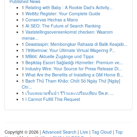
Published News
1
Relating with Baby : A Rookie Dad's Activity...
1
We88z Register: Your Complete Guide
1
Conservas Hechas a Mano
1
AI SEO: The Future of Search Ranking
1
Vaststellingsovereenkomst checken: Waarom
mense...
1
Dewataspin: Membongkar Rahasia di Balik Keajaib...
1
789betnow: Your Ultimate Virtual Wagering P...
1
MB66: Aktuelle Zugänge und Tipps
1
Beşiktaş Escort Sağladığı Hizmetler: Premium ve...
1
Industry Wire: Your Source for Press Release Di...
1
What Are the Benefits of Installing a GM Home B...
1
Bạch Thủ Tham Khảo: Chốt Số Ngày Thứ [Ngày]
Chí...
1
เว็บแทงมวยชั้นนำ รีวิวและเปรียบเทียบ ปีพ.ศ. ...
1
I Cannot Fulfill This Request
Copyright © 2026 |
Advanced Search
|
Live
|
Tag Cloud
|
Top