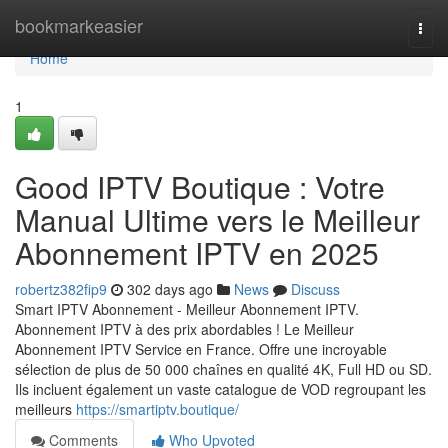
Home
bookmarkeasier
Togg
navi
Home
1
Good IPTV Boutique : Votre
Manual Ultime vers le Meilleur
Abonnement IPTV en 2025
robertz382fip9
302 days ago
News
Discuss
Smart IPTV Abonnement - Meilleur Abonnement IPTV.
Abonnement IPTV à des prix abordables ! Le Meilleur
Abonnement IPTV Service en France. Offre une incroyable
sélection de plus de 50 000 chaînes en qualité 4K, Full HD ou SD.
Ils incluent également un vaste catalogue de VOD regroupant les
meilleurs
https://smartiptv.boutique/
Comments
Who Upvoted