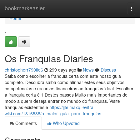
Home
bookmarkeasier
Togg
navi
Home
1
Os Franquias Diaries
christopherr790tid6
299 days ago
News
Discuss
Saiba como escolher a franquia certa com este nosso guia
completo. Descubra saiba como alinhar estes seus objetivos,
competências e recursos financeiros ao franquias ideal. Escolher
a franquia certa é 1 Destes passos Muito mais importantes de
modo a quem deseja entrar no mundo do franquias. Visite
franquias existentes e
https://jjtelmaxq.levitra-
wiki.com/1816538/o_maior_guia_para_franquias
Comments
Who Upvoted
Comments