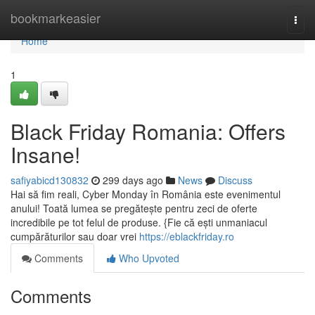
Home
bookmarkeasier
Togg
navi
Home
1
Black Friday Romania: Offers
Insane!
safiyabicd130832
299 days ago
News
Discuss
Hai să fim reali, Cyber Monday în România este evenimentul
anului! Toată lumea se pregătește pentru zeci de oferte
incredibile pe tot felul de produse. {Fie că ești unmaniacul
cumpărăturilor sau doar vrei
https://eblackfriday.ro
Comments
Who Upvoted
Comments