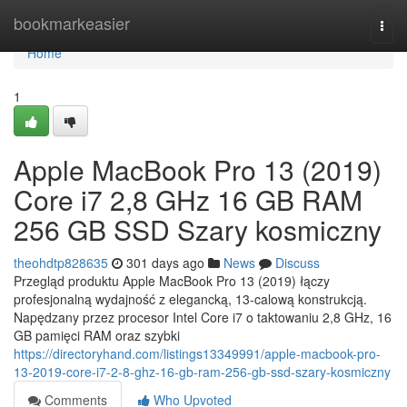
Home
bookmarkeasier
Togg
navi
Home
1
Apple MacBook Pro 13 (2019)
Core i7 2,8 GHz 16 GB RAM
256 GB SSD Szary kosmiczny
theohdtp828635
301 days ago
News
Discuss
Przegląd produktu Apple MacBook Pro 13 (2019) łączy
profesjonalną wydajność z elegancką, 13-calową konstrukcją.
Napędzany przez procesor Intel Core i7 o taktowaniu 2,8 GHz, 16
GB pamięci RAM oraz szybki
https://directoryhand.com/listings13349991/apple-macbook-pro-
13-2019-core-i7-2-8-ghz-16-gb-ram-256-gb-ssd-szary-kosmiczny
Comments
Who Upvoted