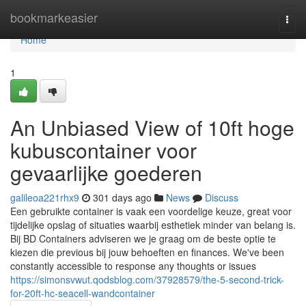
Home
bookmarkeasier
Togg
navi
Home
1
An Unbiased View of 10ft hoge
kubuscontainer voor
gevaarlijke goederen
galileoa221rhx9
301 days ago
News
Discuss
Een gebruikte container is vaak een voordelige keuze, great voor
tijdelijke opslag of situaties waarbij esthetiek minder van belang is.
Bij BD Containers adviseren we je graag om de beste optie te
kiezen die previous bij jouw behoeften en finances. We've been
constantly accessible to response any thoughts or issues
https://simonsvwut.qodsblog.com/37928579/the-5-second-trick-
for-20ft-hc-seacell-wandcontainer