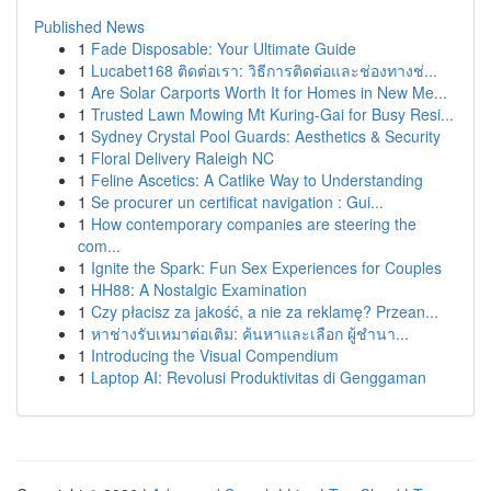
Published News
1
Fade Disposable: Your Ultimate Guide
1
Lucabet168 ติดต่อเรา: วิธีการติดต่อและช่องทางช่...
1
Are Solar Carports Worth It for Homes in New Me...
1
Trusted Lawn Mowing Mt Kuring-Gai for Busy Resi...
1
Sydney Crystal Pool Guards: Aesthetics & Security
1
Floral Delivery Raleigh NC
1
Feline Ascetics: A Catlike Way to Understanding
1
Se procurer un certificat navigation : Gui...
1
How contemporary companies are steering the
com...
1
Ignite the Spark: Fun Sex Experiences for Couples
1
HH88: A Nostalgic Examination
1
Czy płacisz za jakość, a nie za reklamę? Przean...
1
หาช่างรับเหมาต่อเติม: ค้นหาและเลือก ผู้ชำนา...
1
Introducing the Visual Compendium
1
Laptop AI: Revolusi Produktivitas di Genggaman