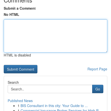
Submit a Comment
No HTML
HTML is disabled
Report Page
Search
Go
Published News
1
BIS Consultant in this city: Your Guide to ...
1
Commercial Insurance Broker Services for High R...