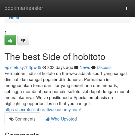
Home
bookmarkeasier
Togg
navi
Home
1
The best Side of hobitoto
epictetusy703pwd5
302 days ago
News
Discuss
Permainan judi slot koitoto on the web adalah sport yang sangat
diminati dan sangat populer di indonesia. Permainan ini
menggunakan tema dan fitur yang sederhana dan menarik,
sehingga membuat para pemain koitoto slot dapat dengan mudah
memainkannya. We’ve positioned a Special emphasis on
highlighting opportunities so that you can get
https://secretcollaborativeeconomy.com/
Comments
Who Upvoted
Comments