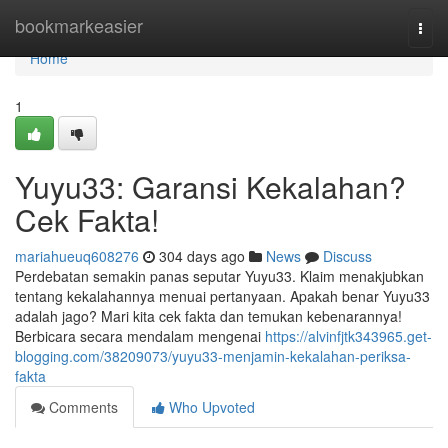
Home
bookmarkeasier
Togg
navi
Home
1
Yuyu33: Garansi Kekalahan?
Cek Fakta!
mariahueuq608276
304 days ago
News
Discuss
Perdebatan semakin panas seputar Yuyu33. Klaim menakjubkan
tentang kekalahannya menuai pertanyaan. Apakah benar Yuyu33
adalah jago? Mari kita cek fakta dan temukan kebenarannya!
Berbicara secara mendalam mengenai
https://alvinfjtk343965.get-
blogging.com/38209073/yuyu33-menjamin-kekalahan-periksa-
fakta
Comments
Who Upvoted