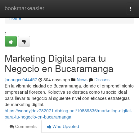
Home
bookmarkeasier
Togg
navi
Home
1
Marketing Digital para tu
Negocio en Bucaramanga
janaugcc044457
304 days ago
News
Discuss
En la vibrante ciudad de Bucaramanga, donde el emprendimiento
empresarial florecen, Kolectiva se destaca como tu socio ideal
para llevar tu negocio al siguiente nivel con eficaces estrategias
de marketing digital.
https://woodyjdoz782071.dbblog.net/10889836/marketing-digital-
para-tu-negocio-en-bucaramanga
Comments
Who Upvoted