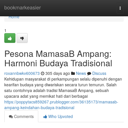
Home
bookmarkeasier
Togg
navi
Home
1
Pesona MamasaB Ampang:
Harmoni Budaya Tradisional
roxannbwkv600673
305 days ago
News
Discuss
Kehidupan masyarakat di perkampungan selalu dipenuhi dengan
kearifan budaya yang diwariskan secara turun temurun. Salah
satu contohnya adalah tradisi MamasaB Ampang, sebuah
upacara adat yang memikat hati dari berbagai
https://poppytacs859267.prublogger.com/36135173/mamasab-
ampang-keindahan-budaya-tradisional
Comments
Who Upvoted