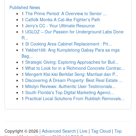
Published News
1
The Prime Period: A Overview to Senior ...
1
Catfolk Monks A Cat-like Fighter's Path
1
Jerry's CC - Your Ultimate Resource
1
UGLOZ – Our Passion for Underground Labs Done
R...
1
SI Cooking Area Cabinet Replacement : Pri...
1
Yakbet168: Ang Kumpletong Gabay Para sa mga
Bag...
1
Strategic Giving: Exploring Approaches for Buil...
1
What to Look for in a Richmond Concrete Contrac...
1
Mengerti Kisi-kisi Berkilat Seng: Manfaat dan P...
1
Discovering A Dream Property: Best Real Estate ...
1
Mitolyn Reviews: Authentic User Testimonials...
1
South Florida's Top Digital Marketing Agenci...
1
Practical Local Solutions From Rubbish Removals...
Copyright © 2026 |
Advanced Search
|
Live
|
Tag Cloud
|
Top