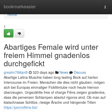
Home
bookmarkeasier
Togg
navi
Home
1
Abartiges Female wird unter
freiem Himmel gnadenlos
durchgefickt
greatm788qni5
323 days ago
News
Discuss
Abartige Latina Muschis haben long-lasting Bock auf harten
Intercourse im Freien. Menschen die dies nicht glauben, mögen
sich bei Europas einmaliger Fickfilmtube noch heute hiervon
überzeugen. Ungezählte free of charge Films zeigen gnadenlos,
dass die perversen Schlampen absolut rigoros sind. Ob man auf
klatschnasse Schlitze, riesige Ärsche und hängende Titten
https://pornofilme.biz/