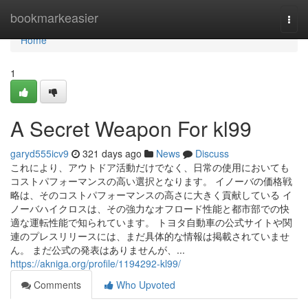
Home
bookmarkeasier
Togg
navi
Home
1
A Secret Weapon For kl99
garyd555icv9
321 days ago
News
Discuss
これにより、アウトドア活動だけでなく、日常の使用においても
コストパフォーマンスの高い選択となります。 イノーバの価格戦
略は、そのコストパフォーマンスの高さに大きく貢献している イ
ノーバハイクロスは、その強力なオフロード性能と都市部での快
適な運転性能で知られています。 トヨタ自動車の公式サイトや関
連のプレスリリースには、まだ具体的な情報は掲載されていませ
ん。 まだ公式の発表はありませんが、...
https://akniga.org/profile/1194292-kl99/
Comments
Who Upvoted