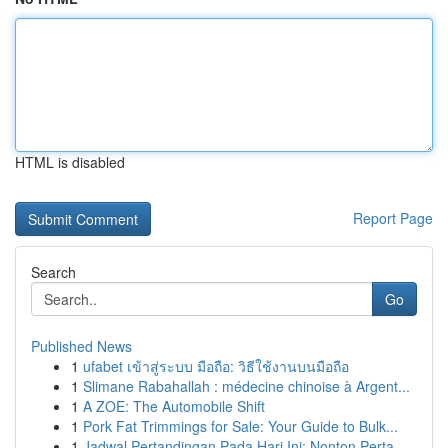
HTML is disabled
Report Page
Search
Go
Published News
1
ufabet เข้าสู่ระบบ มือถือ: วิธีใช้งานบนมือถือ
1
Slimane Rabahallah : médecine chinoise à Argent...
1
A ZOE: The Automobile Shift
1
Pork Fat Trimmings for Sale: Your Guide to Bulk...
1
Jadwal Pertandingan Pada Hari Ini: Nonton Perta...