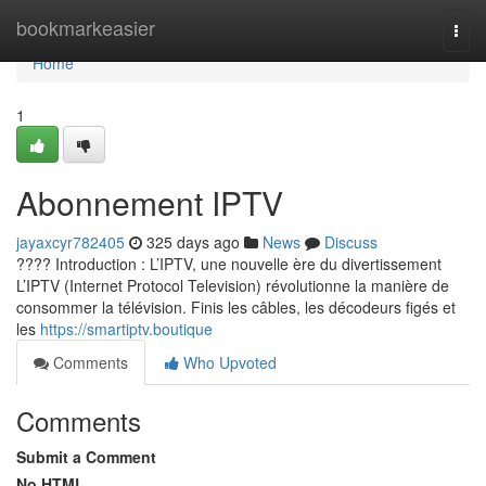
Home
bookmarkeasier
Togg
navi
Home
1
Abonnement IPTV
jayaxcyr782405
325 days ago
News
Discuss
???? Introduction : L’IPTV, une nouvelle ère du divertissement
L’IPTV (Internet Protocol Television) révolutionne la manière de
consommer la télévision. Finis les câbles, les décodeurs figés et
les
https://smartiptv.boutique
Comments
Who Upvoted
Comments
Submit a Comment
No HTML