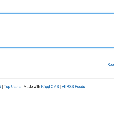
Rep
d
|
Top Users
| Made with
Kliqqi CMS
|
All RSS Feeds