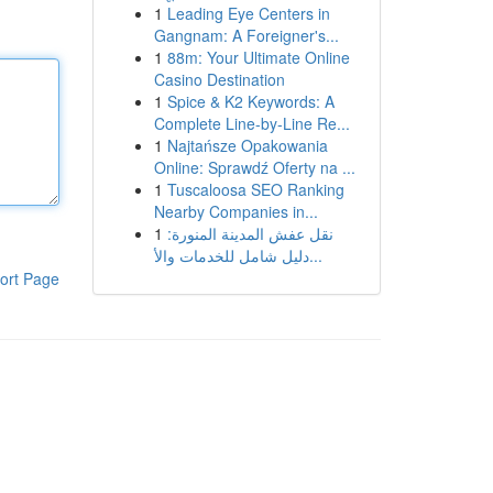
1
Leading Eye Centers in
Gangnam: A Foreigner's...
1
88m: Your Ultimate Online
Casino Destination
1
Spice & K2 Keywords: A
Complete Line-by-Line Re...
1
Najtańsze Opakowania
Online: Sprawdź Oferty na ...
1
Tuscaloosa SEO Ranking
Nearby Companies in...
1
نقل عفش المدينة المنورة:
دليل شامل للخدمات والأ...
ort Page