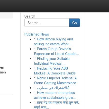
Search
Go
Published News
1
How Bitcoin buying and
selling indicators Work ...
1
Pardis Group Reveals
Expansion of Liquid Capabi...
1
Finding your Suitable
Individual Medical ...
men
1
Replacing Your ABS
enen
Module: A Complete Guide
1
Noble Emperor Tokens: A
Stone Gaming Masterpiece
1
الاشتراك فى سمارتर्स
1
How modern enterprises
achieve sustainable grow...
1
छाया नेट का व्यवसाय कैसे शुरू करें:
संपूर्ण जान...