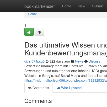
Home
bookmarkeasier
Home
New
Submit
Home
1
Das ultimative Wissen un
Kundenbewertungsmana
dicef074psu5
322 days ago
News
Discuss
Bewertungsmanagement mit One2Five: Einfach erklärt
Bewertungen und nutzergenerierte Inhalte (UGC) ganz
Website, in Google, auf Social Media und überall sonst
https://insightfulhorizon096.blogripley.com/3823253
Comments
Who Upvoted
Comments