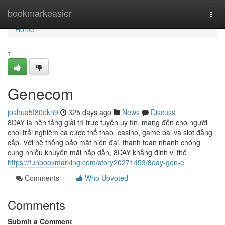
Home
bookmarkeasier
Togg
navi
Home
1
Genecom
joshua5f80ekn9
325 days ago
News
Discuss
8DAY là nền tảng giải trí trực tuyến uy tín, mang đến cho người
chơi trải nghiệm cá cược thể thao, casino, game bài và slot đẳng
cấp. Với hệ thống bảo mật hiện đại, thanh toán nhanh chóng
cùng nhiều khuyến mãi hấp dẫn, 8DAY khẳng định vị thế
https://funbookmarking.com/story20271453/8day-gen-e
Comments
Who Upvoted
Comments
Submit a Comment