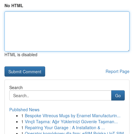
No HTML
HTML is disabled
Report Page
Search
Go
Published News
1
Bespoke Vitreous Mugs by Enamel Manufacturin...
1
Vinçli Taşıma: Ağır Yüklerinizi Güvenle Taşıman...
1
Repairing Your Garage : A Installation & ...
1
Operator komórkowy dla firm: eSIM Polska i IoT SIM