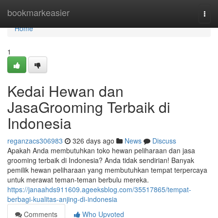
Home
bookmarkeasier
Togg
navi
Home
1
Kedai Hewan dan
JasaGrooming Terbaik di
Indonesia
reganzacs306983
326 days ago
News
Discuss
Apakah Anda membutuhkan toko hewan peliharaan dan jasa
grooming terbaik di Indonesia? Anda tidak sendirian! Banyak
pemilik hewan peliharaan yang membutuhkan tempat terpercaya
untuk merawat teman-teman berbulu mereka.
https://janaahds911609.ageeksblog.com/35517865/tempat-
berbagi-kualitas-anjing-di-indonesia
Comments
Who Upvoted