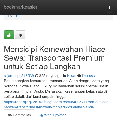
Home
bookmarkeasier
Togg
navi
Home
1
Mencicipi Kemewahan Hiace
Sewa: Transportasi Premium
untuk Setiap Langkah
rajanmups516539
325 days ago
News
Discuss
Pertimbangkan kebutuhan transportasi Anda dengan cara yang
berbeda. Sewa Hiace Luxury menawarkan solusi optimal untuk
perjalanan impian Anda. Merasakan kesenangan kelas satu di
setiap detail, dari kursi empuk hingga
https://robertjigq728198.blog2learn.com/84665711/rental-hiace-
mewah-transformasi-mewah-menjadi-perjalanan-anda
Comments
Who Upvoted