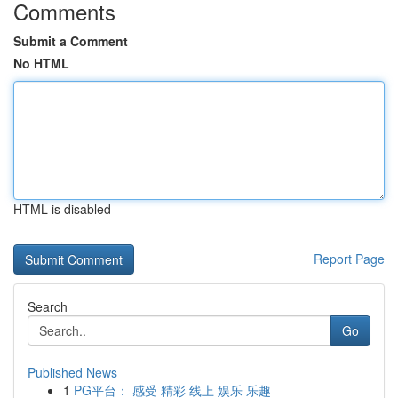
Comments
Submit a Comment
No HTML
HTML is disabled
Report Page
Search
Go
Published News
1
PG平台： 感受 精彩 线上 娱乐 乐趣