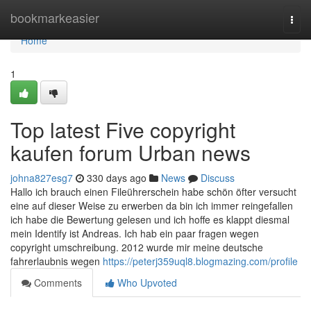
Home
bookmarkeasier
Togg
navi
Home
1
Top latest Five copyright
kaufen forum Urban news
johna827esg7
330 days ago
News
Discuss
Hallo ich brauch einen Fileührerschein habe schön öfter versucht
eine auf dieser Weise zu erwerben da bin ich immer reingefallen
ich habe die Bewertung gelesen und ich hoffe es klappt diesmal
mein Identify ist Andreas. Ich hab ein paar fragen wegen
copyright umschreibung. 2012 wurde mir meine deutsche
fahrerlaubnis wegen
https://peterj359uql8.blogmazing.com/profile
Comments
Who Upvoted