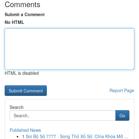
Comments
Submit a Comment
No HTML
HTML is disabled
Report Page
Search
Go
Published News
1
Soi Bộ Số 7777 · Song Thủ Xổ Số: Chìa Khóa Mở ...