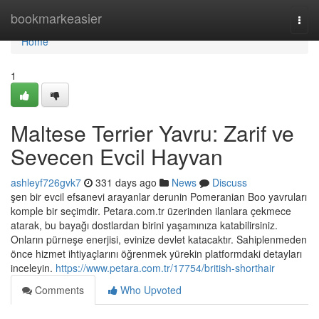
Home
bookmarkeasier
Togg
navi
Home
1
Maltese Terrier Yavru: Zarif ve
Sevecen Evcil Hayvan
ashleyf726gvk7
331 days ago
News
Discuss
şen bir evcil efsanevi arayanlar derunin Pomeranian Boo yavruları
komple bir seçimdir. Petara.com.tr üzerinden ilanlara çekmece
atarak, bu bayağı dostlardan birini yaşamınıza katabilirsiniz.
Onların pürneşe enerjisi, evinize devlet katacaktır. Sahiplenmeden
önce hizmet ihtiyaçlarını öğrenmek yürekin platformdaki detayları
inceleyin.
https://www.petara.com.tr/17754/british-shorthair
Comments
Who Upvoted