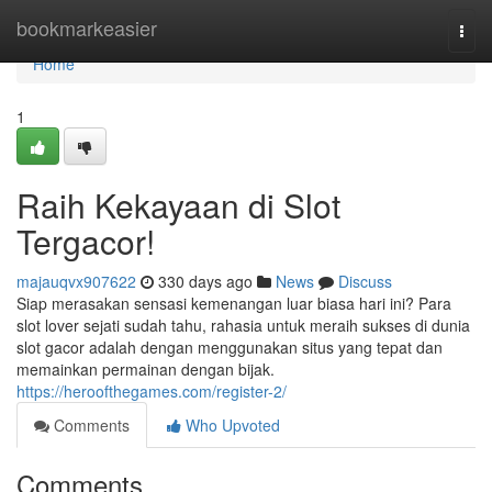
Home
bookmarkeasier
Togg
navi
Home
1
Raih Kekayaan di Slot
Tergacor!
majauqvx907622
330 days ago
News
Discuss
Siap merasakan sensasi kemenangan luar biasa hari ini? Para
slot lover sejati sudah tahu, rahasia untuk meraih sukses di dunia
slot gacor adalah dengan menggunakan situs yang tepat dan
memainkan permainan dengan bijak.
https://heroofthegames.com/register-2/
Comments
Who Upvoted
Comments