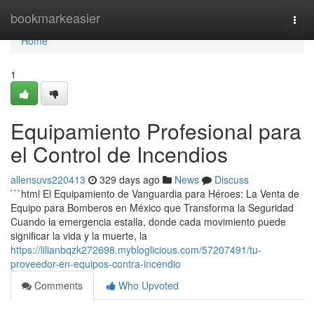
Home
bookmarkeasier
Togg
navi
Home
1
Equipamiento Profesional para
el Control de Incendios
allensuvs220413
329 days ago
News
Discuss
```html El Equipamiento de Vanguardia para Héroes: La Venta de
Equipo para Bomberos en México que Transforma la Seguridad
Cuando la emergencia estalla, donde cada movimiento puede
significar la vida y la muerte, la
https://lilianbqzk272698.mybloglicious.com/57207491/tu-
proveedor-en-equipos-contra-incendio
Comments
Who Upvoted