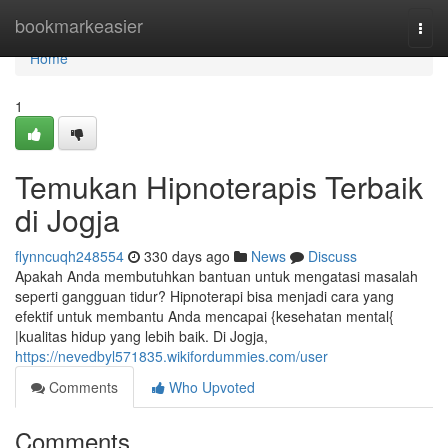
Home
bookmarkeasier
Togg
navi
Home
1
Temukan Hipnoterapis Terbaik
di Jogja
flynncuqh248554
330 days ago
News
Discuss
Apakah Anda membutuhkan bantuan untuk mengatasi masalah
seperti gangguan tidur? Hipnoterapi bisa menjadi cara yang
efektif untuk membantu Anda mencapai {kesehatan mental{
|kualitas hidup yang lebih baik. Di Jogja,
https://nevedbyl571835.wikifordummies.com/user
Comments
Who Upvoted
Comments