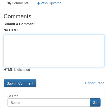
Comments
Who Upvoted
Comments
Submit a Comment
No HTML
HTML is disabled
Report Page
Search
Go