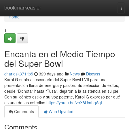
Home
bookmarkeasier
Togg
navi
Home
1
Encanta en el Medio Tiempo
del Super Bowl
charlesk371ltb5
329 days ago
News
Discuss
Karol G subió al escenario del Super Bowl LVII para una
presentación llena de energía y pasión. Su selección de éxitos,
desde "Bichota" hasta "Tusa", dejaron a la asistencia en su pie.
Con su icónico estilo y su voz potente, Karol G expresó por qué
es una de las estrellas
https://youtu.be/veX8UmLqAqI
Comments
Who Upvoted
Comments