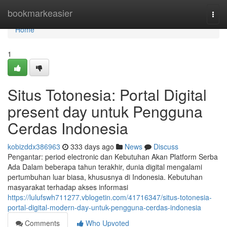
Home
bookmarkeasier
Togg
navi
Home
1
Situs Totonesia: Portal Digital
present day untuk Pengguna
Cerdas Indonesia
kobizddx386963
333 days ago
News
Discuss
Pengantar: period electronic dan Kebutuhan Akan Platform Serba
Ada Dalam beberapa tahun terakhir, dunia digital mengalami
pertumbuhan luar biasa, khususnya di Indonesia. Kebutuhan
masyarakat terhadap akses informasi
https://lulufswh711277.vblogetin.com/41716347/situs-totonesia-
portal-digital-modern-day-untuk-pengguna-cerdas-indonesia
Comments
Who Upvoted