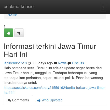
Home
bookmarkeasier
Togg
navi
Home
1
Informasi terkini Jawa Timur
Hari Ini
ianlben051518
333 days ago
News
Discuss
Halo pembaca setia! Berikut ini adalah update segar berita dari
Jawa Timur hari ini, tanggal ini. Terdapat beberapa isu yang
mendapatkan perhatian, seperti situasi politik. Pihak berwenang
terus berupaya untuk
https://socialskates.com/story21559162/berita-terbaru-jawa-timur-
hari-ini
Comments
Who Upvoted