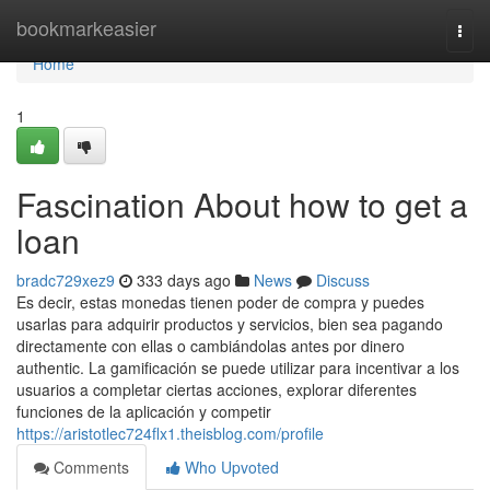
Home
bookmarkeasier
Togg
navi
Home
1
Fascination About how to get a
loan
bradc729xez9
333 days ago
News
Discuss
Es decir, estas monedas tienen poder de compra y puedes
usarlas para adquirir productos y servicios, bien sea pagando
directamente con ellas o cambiándolas antes por dinero
authentic. La gamificación se puede utilizar para incentivar a los
usuarios a completar ciertas acciones, explorar diferentes
funciones de la aplicación y competir
https://aristotlec724flx1.theisblog.com/profile
Comments
Who Upvoted