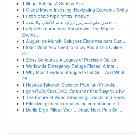
1
Illegal Betting: A Serious Risk
1
Global Macro Investing: Navigating Economic Shifts
1
חשפנית: מדריך מקיף לעולם הבלוז
1
احصل على سمارترز: بوابة عالم الألعاب والمحت...
1
eSports Tournament Showdown: The Biggest
Events...
1
Aluguel de Munck: Soluções Eficientes para Sua ...
1
88m: What You Need to Know About This Online
Ca...
1
Zeiss Conquest: A Legacy of Precision Optics
1
Worldwide Emergency Refuge Places: A Inte...
1
Why Most Leaders Struggle to Let Go—And What
25...
1
Hostess Takoradi Discover Premium Friends...
1
ดูดวงไพ่ยิปซีออนไลน์: เปิดอนาคตด้วยเว็บดูดวงแม่นๆ
1
The Future of Video Streaming: Trends and Predi...
1
Effective guidance remains the cornerstone of t...
1
Derila Ergo Pillow: Your Ultimate Neck Pain Sol...