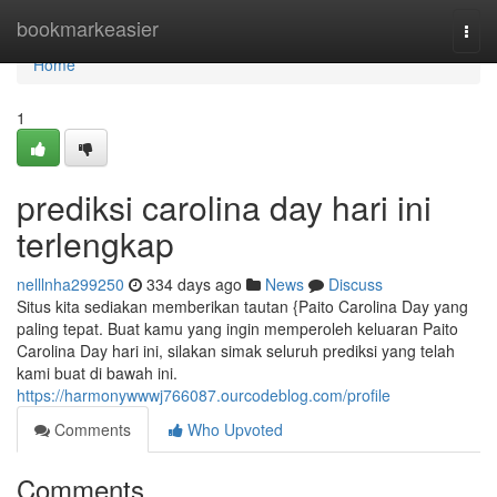
Home
bookmarkeasier
Togg
navi
Home
1
prediksi carolina day hari ini
terlengkap
nelllnha299250
334 days ago
News
Discuss
Situs kita sediakan memberikan tautan {Paito Carolina Day yang
paling tepat. Buat kamu yang ingin memperoleh keluaran Paito
Carolina Day hari ini, silakan simak seluruh prediksi yang telah
kami buat di bawah ini.
https://harmonywwwj766087.ourcodeblog.com/profile
Comments
Who Upvoted
Comments