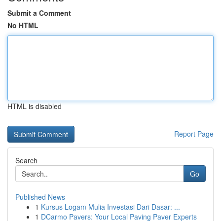
Submit a Comment
No HTML
HTML is disabled
Report Page
Search
Go
Published News
1
Kursus Logam Mulia Investasi Dari Dasar: ...
1
DCarmo Pavers: Your Local Paving Paver Experts