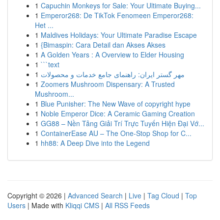
1
Capuchin Monkeys for Sale: Your Ultimate Buying...
1
Emperor268: De TikTok Fenomeen Emperor268:
Het ...
1
Maldives Holidays: Your Ultimate Paradise Escape
1
{Bimaspin: Cara Detail dan Akses Akses
1
A Golden Years : A Overview to Elder Housing
1
```text
1
مهر گستر ایران: راهنمای جامع خدمات و محصولات
1
Zoomers Mushroom Dispensary: A Trusted
Mushroom...
1
Blue Punisher: The New Wave of copyright hype
1
Noble Emperor Dice: A Ceramic Gaming Creation
1
GG88 – Nền Tảng Giải Trí Trực Tuyến Hiện Đại Vớ...
1
ContainerEase AU – The One-Stop Shop for C...
1
hh88: A Deep Dive into the Legend
Copyright © 2026 |
Advanced Search
|
Live
|
Tag Cloud
|
Top
Users
| Made with
Kliqqi CMS
|
All RSS Feeds