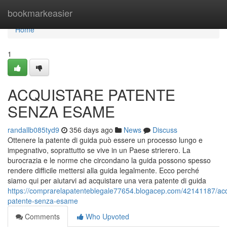
Home
bookmarkeasier
Home
1
ACQUISTARE PATENTE
SENZA ESAME
randallb085tyd9
356 days ago
News
Discuss
Ottenere la patente di guida può essere un processo lungo e
impegnativo, soprattutto se vive in un Paese strierero. La
burocrazia e le norme che circondano la guida possono spesso
rendere difficile mettersi alla guida legalmente. Ecco perché
siamo qui per aiutarvi ad acquistare una vera patente di guida
https://comprarelapatenteblegale77654.blogacep.com/42141187/acq
patente-senza-esame
Comments
Who Upvoted