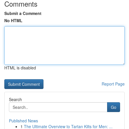
Comments
Submit a Comment
No HTML
HTML is disabled
Report Page
Search
Go
Published News
1
The Ultimate Overview to Tartan Kilts for Men: ...