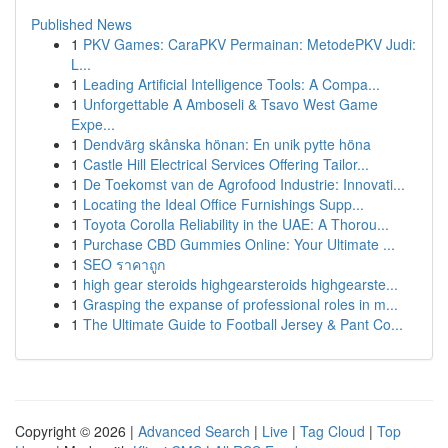
Published News
1
PKV Games: CaraPKV Permainan: MetodePKV Judi:
L...
1
Leading Artificial Intelligence Tools: A Compa...
1
Unforgettable A Amboseli & Tsavo West Game
Expe...
1
Dendvärg skånska hönan: En unik pytte höna
1
Castle Hill Electrical Services Offering Tailor...
1
De Toekomst van de Agrofood Industrie: Innovati...
1
Locating the Ideal Office Furnishings Supp...
1
Toyota Corolla Reliability in the UAE: A Thorou...
1
Purchase CBD Gummies Online: Your Ultimate ...
1
SEO ราคาถูก
1
high gear steroids highgearsteroids highgearste...
1
Grasping the expanse of professional roles in m...
1
The Ultimate Guide to Football Jersey & Pant Co...
Copyright © 2026 |
Advanced Search
|
Live
|
Tag Cloud
|
Top