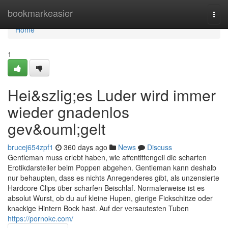
Home
bookmarkeasier
Togg
navi
Home
1
Hei&szlig;es Luder wird immer
wieder gnadenlos
gev&ouml;gelt
brucej654zpf1
360 days ago
News
Discuss
Gentleman muss erlebt haben, wie affentittengeil die scharfen
Erotikdarsteller beim Poppen abgehen. Gentleman kann deshalb
nur behaupten, dass es nichts Anregenderes gibt, als unzensierte
Hardcore Clips über scharfen Beischlaf. Normalerweise ist es
absolut Wurst, ob du auf kleine Hupen, gierige Fickschlitze oder
knackige Hintern Bock hast. Auf der versautesten Tuben
https://pornokc.com/