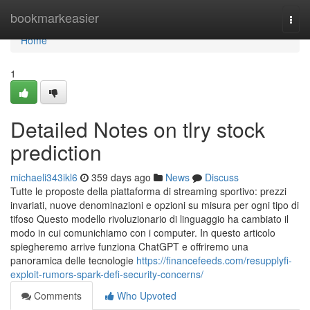
Home
bookmarkeasier
Togg
navi
Home
1
Detailed Notes on tlry stock
prediction
michaeli343ikl6
359 days ago
News
Discuss
Tutte le proposte della piattaforma di streaming sportivo: prezzi
invariati, nuove denominazioni e opzioni su misura per ogni tipo di
tifoso Questo modello rivoluzionario di linguaggio ha cambiato il
modo in cui comunichiamo con i computer. In questo articolo
spiegheremo arrive funziona ChatGPT e offriremo una
panoramica delle tecnologie
https://financefeeds.com/resupplyfi-
exploit-rumors-spark-defi-security-concerns/
Comments
Who Upvoted