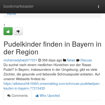
Home
bookmarkeasier
Togg
navi
Home
1
Pudelkinder finden in Bayern in
der Region
mohamadybwy977031
359 days ago
News
Discuss
Du suchst nach einem niedlichen Hündchen von der Rasse
Pudel? In Bayern, insbesondere in der Umgebung, gibt es viele
Züchter, die gesunde und liebevolle Schmusepudel anbieten. Auf
unserer Webseite findest du
https://albiesvzh815993.onesmablog.com/schmuse-pudelwelpen-
kaufen-in-bayern-77215435
Comments
Who Upvoted