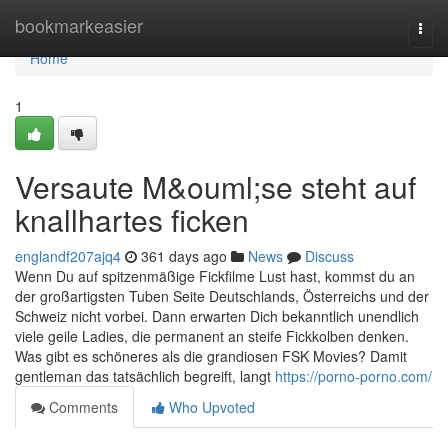
Home
bookmarkeasier
Togg
navi
Home
1
Versaute M&ouml;se steht auf
knallhartes ficken
englandf207ajq4
361 days ago
News
Discuss
Wenn Du auf spitzenmäßige Fickfilme Lust hast, kommst du an
der großartigsten Tuben Seite Deutschlands, Österreichs und der
Schweiz nicht vorbei. Dann erwarten Dich bekanntlich unendlich
viele geile Ladies, die permanent an steife Fickkolben denken.
Was gibt es schöneres als die grandiosen FSK Movies? Damit
gentleman das tatsächlich begreift, langt
https://porno-porno.com/
Comments
Who Upvoted