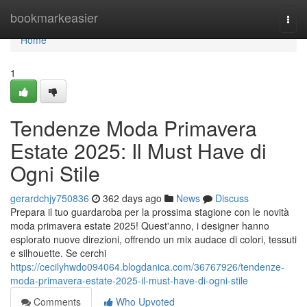
Home
bookmarkeasier
Togg
navi
Home
1
Tendenze Moda Primavera
Estate 2025: Il Must Have di
Ogni Stile
gerardchjy750836
362 days ago
News
Discuss
Prepara il tuo guardaroba per la prossima stagione con le novità
moda primavera estate 2025! Quest'anno, i designer hanno
esplorato nuove direzioni, offrendo un mix audace di colori, tessuti
e silhouette. Se cerchi
https://cecilyhwdo094064.blogdanica.com/36767926/tendenze-
moda-primavera-estate-2025-il-must-have-di-ogni-stile
Comments
Who Upvoted