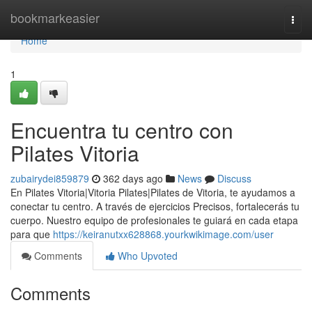
Home
bookmarkeasier
Togg
navi
Home
1
Encuentra tu centro con
Pilates Vitoria
zubairydei859879
362 days ago
News
Discuss
En Pilates Vitoria|Vitoria Pilates|Pilates de Vitoria, te ayudamos a
conectar tu centro. A través de ejercicios Precisos, fortalecerás tu
cuerpo. Nuestro equipo de profesionales te guiará en cada etapa
para que
https://keiranutxx628868.yourkwikimage.com/user
Comments
Who Upvoted
Comments