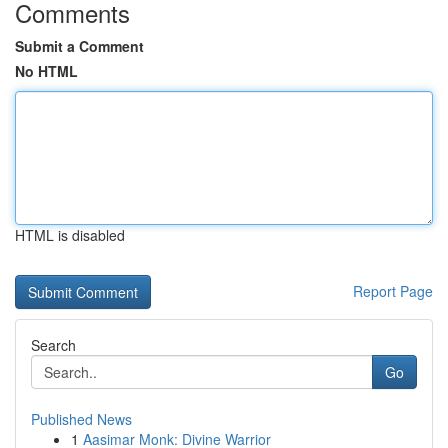
Comments
Submit a Comment
No HTML
HTML is disabled
Report Page
Search
Go
Published News
1
Aasimar Monk: Divine Warrior