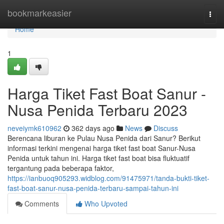
Home
bookmarkeasier
Togg
navi
Home
1
Harga Tiket Fast Boat Sanur -
Nusa Penida Terbaru 2023
neveiymk610962
362 days ago
News
Discuss
Berencana liburan ke Pulau Nusa Penida dari Sanur? Berikut
informasi terkini mengenai harga tiket fast boat Sanur-Nusa
Penida untuk tahun ini. Harga tiket fast boat bisa fluktuatif
tergantung pada beberapa faktor,
https://ianbuoq905293.widblog.com/91475971/tanda-bukti-tiket-
fast-boat-sanur-nusa-penida-terbaru-sampai-tahun-ini
Comments
Who Upvoted