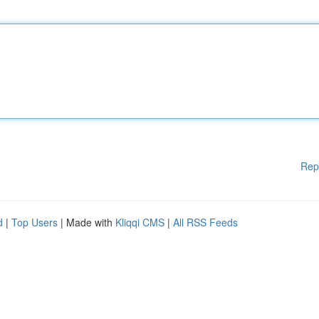
Rep
d
|
Top Users
| Made with
Kliqqi CMS
|
All RSS Feeds