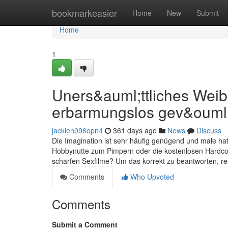
Home
bookmarkeasier
Home
New
Submit
Home
1
Uners&auml;ttliches Weib
erbarmungslos gev&ouml;
jackien096opn4
361 days ago
News
Discuss
Die Imagination ist sehr häufig genügend und male hat f
Hobbynutte zum Pimpern oder die kostenlosen Hardcore
scharfen Sexfilme? Um das korrekt zu beantworten, reic
Comments
Who Upvoted
Comments
Submit a Comment