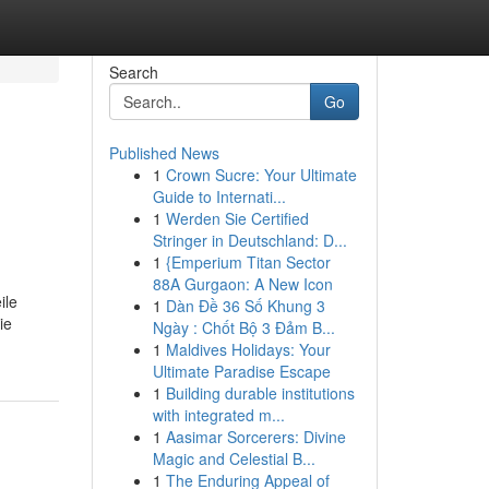
Search
Go
Published News
1
Crown Sucre: Your Ultimate
Guide to Internati...
1
Werden Sie Certified
Stringer in Deutschland: D...
1
{Emperium Titan Sector
88A Gurgaon: A New Icon
ile
1
Dàn Đề 36 Số Khung 3
ie
Ngày : Chốt Bộ 3 Đảm B...
1
Maldives Holidays: Your
Ultimate Paradise Escape
1
Building durable institutions
with integrated m...
1
Aasimar Sorcerers: Divine
Magic and Celestial B...
1
The Enduring Appeal of