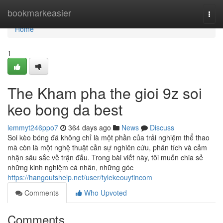
Home
bookmarkeasier
Togg
navi
Home
1
The Kham pha the gioi 9z soi
keo bong da best
lemmyt246ppo7
364 days ago
News
Discuss
Soi kèo bóng đá không chỉ là một phần của trải nghiệm thể thao
mà còn là một nghệ thuật cần sự nghiên cứu, phân tích và cảm
nhận sâu sắc về trận đấu. Trong bài viết này, tôi muốn chia sẻ
những kinh nghiệm cá nhân, những góc
https://hangoutshelp.net/user/tylekeouytincom
Comments
Who Upvoted
Comments