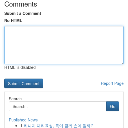
Comments
Submit a Comment
No HTML
HTML is disabled
Report Page
Search
Go
Published News
1
리니지 대리육성, 득이 될까 손이 될까?