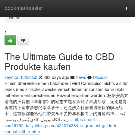
Home
bookmarkeasier
Togg
navi
Home
1
The Ultimate Guide to CBD
Produkte kaufen
seymourb256itc0
363 days ago
News
Discuss
Hinein übereinkommen Labändern wird Cannabisöl nichts als für
jedes medizinische Zwecke verschrieben ansonsten kann bloß
mit einem entsprechenden Rezept erworben werden. 杨培安高亢
清亮的声音把《我相信》的励志主题发挥到了淋漓尽致，无论是青
春道路上追求梦想的莘莘学子，还是步入社会遭遇挫折的职场战
士，这首歌都能给他们带去永不妥协和积极向上的拼搏精神。 يُعد
زيت الكانابيديول، الذي يُصرف بوصف...
https://hanf-l-
cbd19752.dailyhitblog.com/42107438/the-greatest-guide-to-
cannabisöl-tropfen