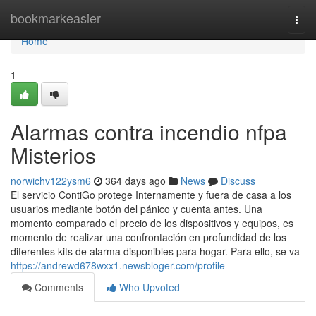
Home
bookmarkeasier
Togg
navi
Home
1
Alarmas contra incendio nfpa
Misterios
norwichv122ysm6
364 days ago
News
Discuss
El servicio ContiGo protege Internamente y fuera de casa a los
usuarios mediante botón del pánico y cuenta antes. Una
momento comparado el precio de los dispositivos y equipos, es
momento de realizar una confrontación en profundidad de los
diferentes kits de alarma disponibles para hogar. Para ello, se va
https://andrewd678wxx1.newsbloger.com/profile
Comments
Who Upvoted