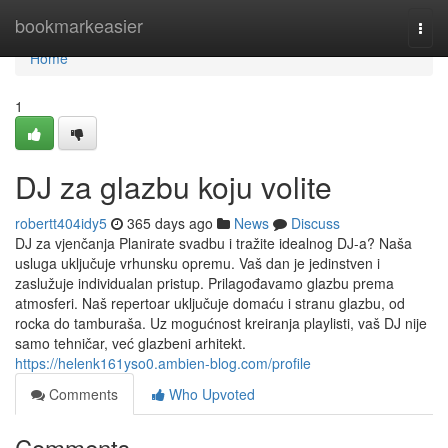
Home
bookmarkeasier
Togg
navi
Home
1
DJ za glazbu koju volite
robertt404idy5
365 days ago
News
Discuss
DJ za vjenčanja Planirate svadbu i tražite idealnog DJ-a? Naša
usluga uključuje vrhunsku opremu. Vaš dan je jedinstven i
zaslužuje individualan pristup. Prilagođavamo glazbu prema
atmosferi. Naš repertoar uključuje domaću i stranu glazbu, od
rocka do tamburaša. Uz mogućnost kreiranja playlisti, vaš DJ nije
samo tehničar, već glazbeni arhitekt.
https://helenk161yso0.ambien-blog.com/profile
Comments
Who Upvoted
Comments