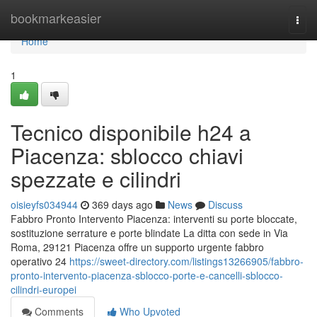
Home
bookmarkeasier
Togg
navi
Home
1
Tecnico disponibile h24 a
Piacenza: sblocco chiavi
spezzate e cilindri
oisieyfs034944
369 days ago
News
Discuss
Fabbro Pronto Intervento Piacenza: interventi su porte bloccate,
sostituzione serrature e porte blindate La ditta con sede in Via
Roma, 29121 Piacenza offre un supporto urgente fabbro
operativo 24
https://sweet-directory.com/listings13266905/fabbro-
pronto-intervento-piacenza-sblocco-porte-e-cancelli-sblocco-
cilindri-europei
Comments
Who Upvoted