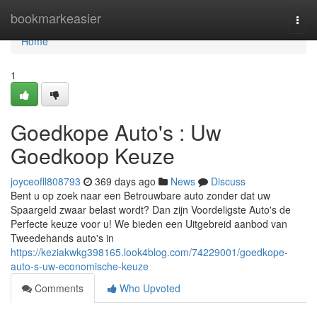
Home
bookmarkeasier
Togg
navi
Home
1
Goedkope Auto's : Uw
Goedkoop Keuze
joyceofll808793
369 days ago
News
Discuss
Bent u op zoek naar een Betrouwbare auto zonder dat uw
Spaargeld zwaar belast wordt? Dan zijn Voordeligste Auto's de
Perfecte keuze voor u! We bieden een Uitgebreid aanbod van
Tweedehands auto's in
https://keziakwkg398165.look4blog.com/74229001/goedkope-
auto-s-uw-economische-keuze
Comments
Who Upvoted